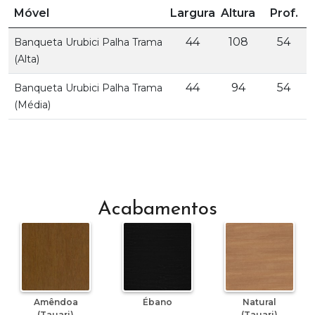
Móvel
Largura
Altura
Prof.
44
108
54
Banqueta Urubici Palha Trama
(Alta)
44
94
54
Banqueta Urubici Palha Trama
(Média)
Acabamentos
Amêndoa
Ébano
Natural
(Tauari)
(Tauari)