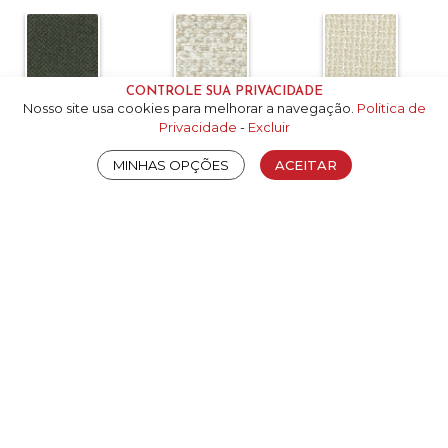
CONTROLE SUA PRIVACIDADE
7J - A
7P - B
7Q - P
Nosso site usa cookies para melhorar a navegação.
Politica de
Privacidade
-
Excluir
MINHAS OPÇÕES
ACEITAR
7R - P
7T - A
8O - A