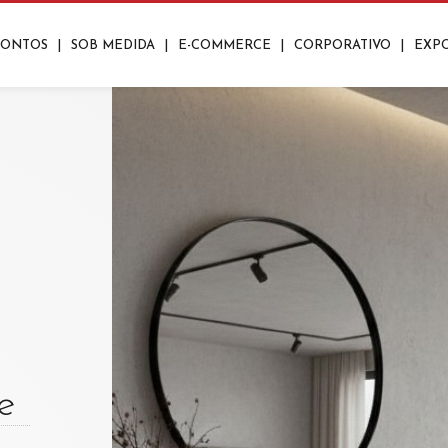
RONTOS
|
SOB MEDIDA
|
E-COMMERCE
|
CORPORATIVO
|
EXP
ros
Closets
os
Lavanderias
nte
Aparadores
Mesas De Centro
Mesas De Apoio/Canto
|
|
|
|
e