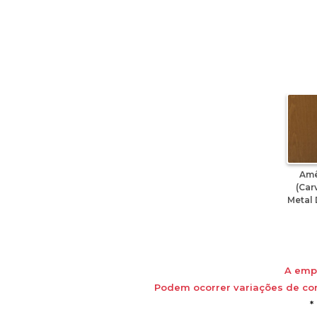
Am
(Car
Metal
A empr
Podem ocorrer variações de cor
*