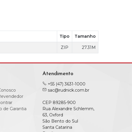
Tipo
Tamanho
ZIP
27.31M
Atendimento
+55 (47) 3631-1000
Conosco
sac@rudnick.com.br
Revendedor
ontrar
CEP 89285-900
o de Garantia
Rua Alexandre Schlemm,
63, Oxford
São Bento do Sul
Santa Catarina