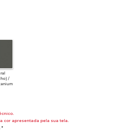
ral
ho) /
itanium
écnico.
 cor apresentada pela sua tela.
 *