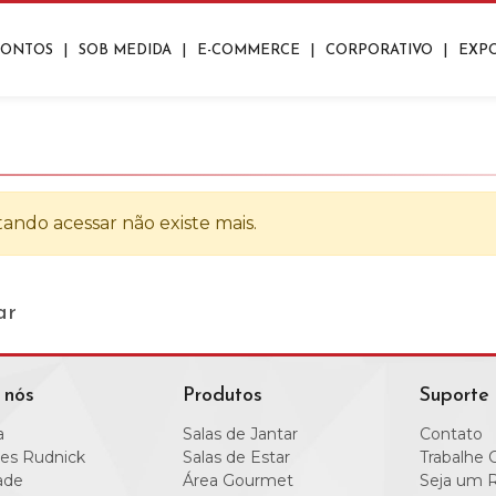
RONTOS
|
SOB MEDIDA
|
E-COMMERCE
|
CORPORATIVO
|
EXP
ros
Closets
os
Lavanderias
ando acessar não existe mais.
nte
Aparadores
Mesas De Centro
Mesas De Apoio/Canto
|
|
|
|
ar
 nós
Produtos
Suporte
a
Salas de Jantar
Contato
es Rudnick
Salas de Estar
Trabalhe 
ade
Área Gourmet
Seja um 