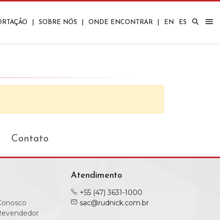
ORTAÇÃO
|
SOBRE NÓS
|
ONDE ENCONTRAR
|
EN
ES
Corporativos
Quartos
Bares/Carrinhos
Contato
Atendimento
+55 (47) 3631-1000
Conosco
sac@rudnick.com.br
Revendedor