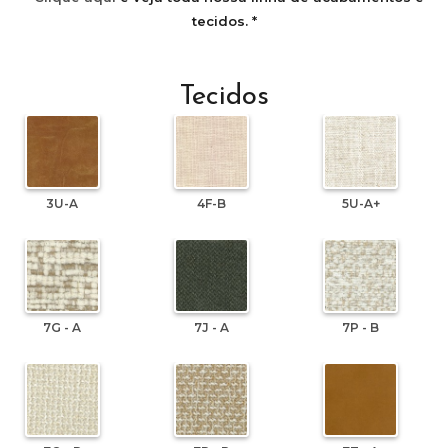
tecidos. *
Tecidos
3U-A
4F-B
5U-A+
7G - A
7J - A
7P - B