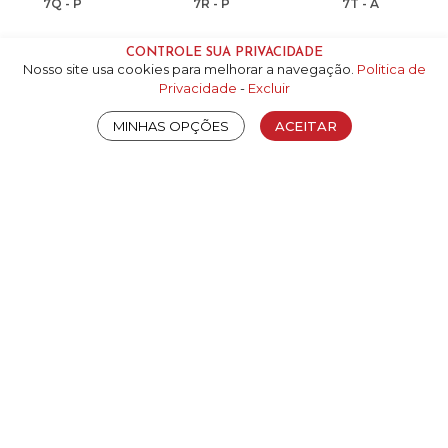
7Q - P
7R - P
7T - A
CONTROLE SUA PRIVACIDADE
Nosso site usa cookies para melhorar a navegação.
Politica de
Privacidade
-
Excluir
MINHAS OPÇÕES
ACEITAR
Arquivos
Faça
login
para habilitar o download dos arquivos.
Arquivo
Tipo
Tamanho
Bloco 3D skp - Texturas
ZIP
44.09M
ATENDIMENTO