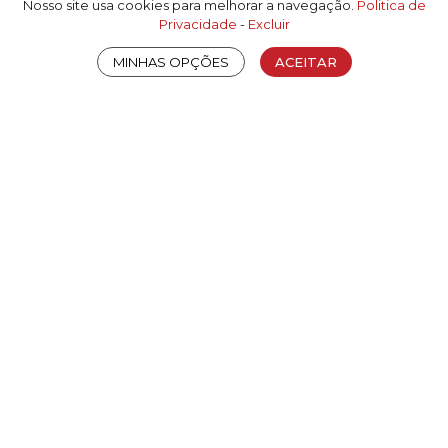
Bloco 3d skp - Texturas
ZIP
5.65M
Nosso site usa cookies para melhorar a navegação.
Politica de
Privacidade
-
Excluir
MINHAS OPÇÕES
ACEITAR
ATENDIMENTO
+55 (47) 3631-1000
sac@rudnick.com.br
CEP 89285-900
Rua Alexandre Schlemm, 63, Oxford
São Bento do Sul
Santa Catarina
Brasil
REDES SOCIAIS