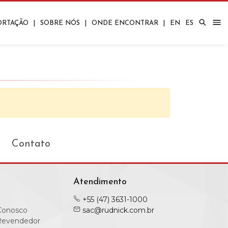
ORTAÇÃO
|
SOBRE NÓS
|
ONDE ENCONTRAR
|
EN
ES
Corporativos
Quartos
Bares/Carrinhos
Contato
Atendimento
+55 (47) 3631-1000
Conosco
sac@rudnick.com.br
Revendedor