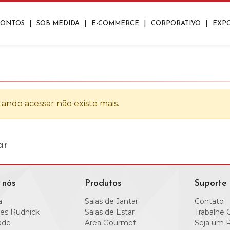
RONTOS
|
SOB MEDIDA
|
E-COMMERCE
|
CORPORATIVO
|
EXP
ros
Closets
os
Lavanderias
ando acessar não existe mais.
nte
Aparadores
Mesas De Centro
Mesas De Apoio/Canto
|
|
|
|
ar
 nós
Produtos
Suporte
a
Salas de Jantar
Contato
es Rudnick
Salas de Estar
Trabalhe 
ade
Área Gourmet
Seja um 