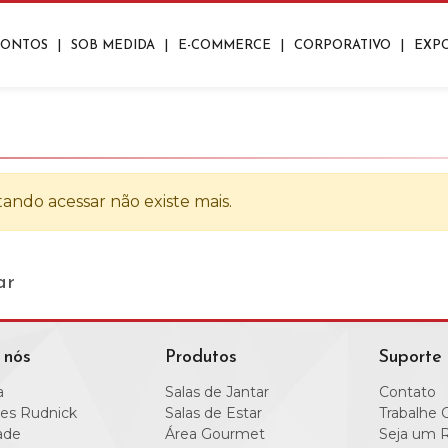
RONTOS
|
SOB MEDIDA
|
E-COMMERCE
|
CORPORATIVO
|
EXP
ros
Closets
os
Lavanderias
ando acessar não existe mais.
nte
Aparadores
Mesas De Centro
Mesas De Apoio/Canto
|
|
|
|
ar
 nós
Produtos
Suporte
a
Salas de Jantar
Contato
es Rudnick
Salas de Estar
Trabalhe 
ade
Área Gourmet
Seja um 