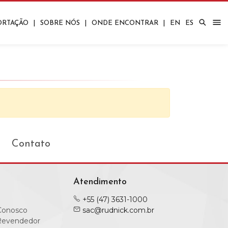
ORTAÇÃO
|
SOBRE NÓS
|
ONDE ENCONTRAR
|
EN
ES
Corporativos
Quartos
Bares/Carrinhos
Contato
Atendimento
+55 (47) 3631-1000
Conosco
sac@rudnick.com.br
Revendedor