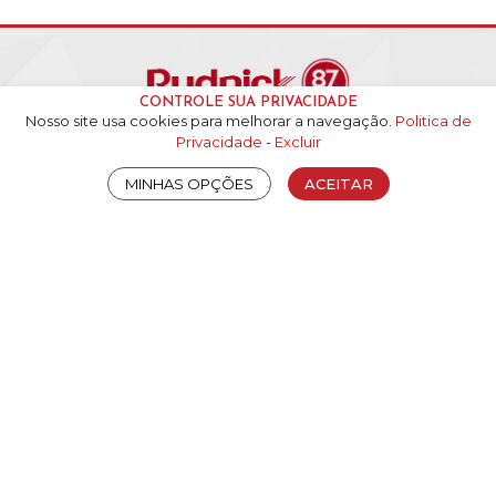
CONTROLE SUA PRIVACIDADE
Nosso site usa cookies para melhorar a navegação.
Politica de
Privacidade
-
Excluir
ATENDIMENTO
+55 (47) 3631-1000
MINHAS OPÇÕES
ACEITAR
sac@rudnick.com.br
CEP 89285-900
Rua Alexandre Schlemm, 63, Oxford
São Bento do Sul
Santa Catarina
Brasil
REDES SOCIAIS