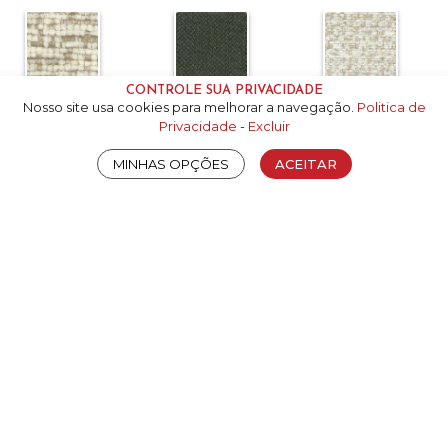
CONTROLE SUA PRIVACIDADE
7G - A
7J - A
7P - B
Nosso site usa cookies para melhorar a navegação.
Politica de
Privacidade
-
Excluir
MINHAS OPÇÕES
ACEITAR
7Q - P
7R - P
7T - A