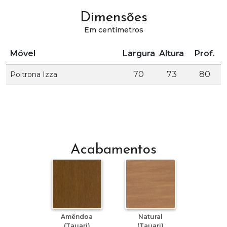
Dimensões
Em centímetros
Móvel
Largura
Altura
Prof.
70
73
80
Poltrona Izza
Acabamentos
Amêndoa
Natural
(Tauari)
(Tauari)