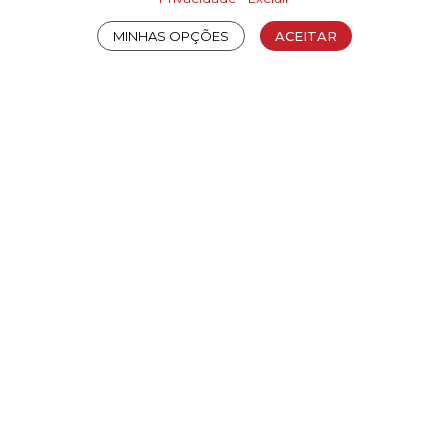
MINHAS OPÇÕES
ACEITAR
7G - A
7J - A
7P - B
7Q - P
7R - P
7T - A
Arquivos
Faça
login
para habilitar o download dos arquivos.