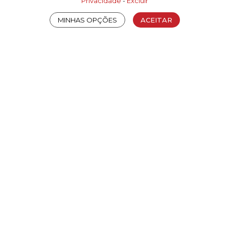
Privacidade
-
Excluir
MINHAS OPÇÕES
ACEITAR
7R - P
7T - A
8O - A
Arquivos
Faça
login
para habilitar o download dos arquivos.
Arquivo
Tipo
Tamanho
Bloco 3D skp
ZIP
18.18M