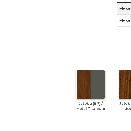
Mesa 
Mesa 
Jatobá (BP) /
Jatobá
Metal Titanium
do