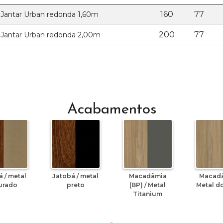
160
77
Jantar Urban redonda 1,60m
200
77
Jantar Urban redonda 2,00m
Acabamentos
 / metal
Jatobá / metal
Macadâmia
Macadâ
urado
preto
(BP) / Metal
Metal d
Titanium