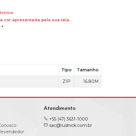
écnico.
 cor apresentada pela sua tela.
 *
Tipo
Tamanho
ZIP
16.80M
Atendimento
+55 (47) 3631-1000
Conosco
sac@rudnick.com.br
Revendedor