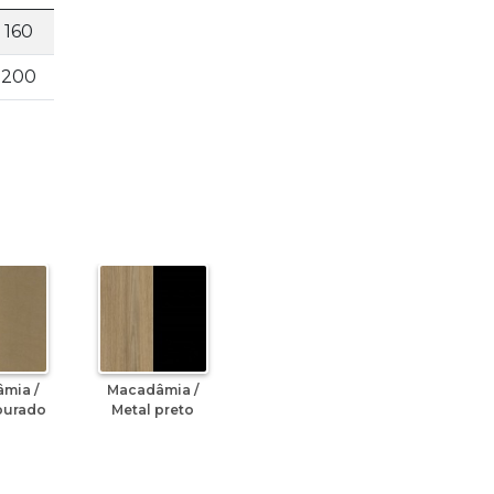
160
200
mia /
Macadâmia /
ourado
Metal preto