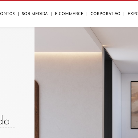
RONTOS
|
SOB MEDIDA
|
E-COMMERCE
|
CORPORATIVO
|
EXP
ros
Closets
os
Lavanderias
nte
Aparadores
Mesas De Centro
Mesas De Apoio/Canto
|
|
|
|
da